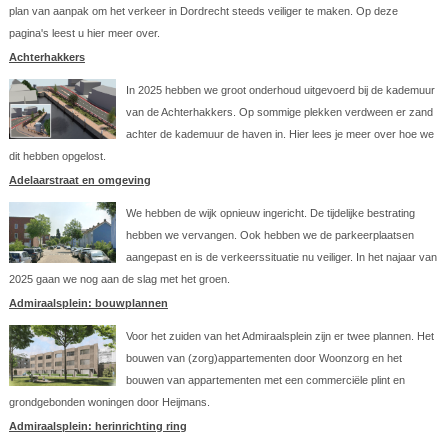
plan van aanpak om het verkeer in Dordrecht steeds veiliger te maken. Op deze
pagina's leest u hier meer over.
Achterhakkers
In 2025 hebben we groot onderhoud uitgevoerd bij de kademuur
van de Achterhakkers. Op sommige plekken verdween er zand
achter de kademuur de haven in. Hier lees je meer over hoe we
dit hebben opgelost.
Adelaarstraat en omgeving
We hebben de wijk opnieuw ingericht. De tijdelijke bestrating
hebben we vervangen. Ook hebben we de parkeerplaatsen
aangepast en is de verkeerssituatie nu veiliger. In het najaar van
2025 gaan we nog aan de slag met het groen.
Admiraalsplein: bouwplannen
Voor het zuiden van het Admiraalsplein zijn er twee plannen. Het
bouwen van (zorg)appartementen door Woonzorg en het
bouwen van appartementen met een commerciële plint en
grondgebonden woningen door Heijmans.
Admiraalsplein: herinrichting ring