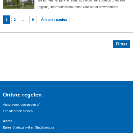
We richten het park in fases in. We zijn eerst gestart met een
(digitale) informatiebijeenkomst voor direct omwonenden.
1
2
…
9
Volgende pagina
Filters
Online regelen
Aanvragen, doorgeven of
een afspraak maken
Adres
Balies Stadswinkel en Stadskantoor