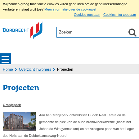
Wij zouden graag functionele cookies willen gebruiken om de gebruikerservaring te
verbeteren, staat u dit toe?
Meer informatie over de cookiewet
Cookies toestaan
Cookies niet toestaan
Home
Overzicht Inwoners
Projecten
Projecten
Oranjepark
Aan het Oranjepark ontwikkelen Dudok Real Estate en de
gemeente de plek van de oude brandweerkazerne (naast het
Johan de Witt gymnasium) en het vroegere pand van het Leger
des Heils aan de Dubbeldamseweg-Noord.