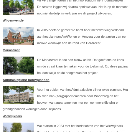
Wij vervangen delen van het riool rondom het Houthavenplein.
De straten leggen wij daarna opnieuw aan. Het is op dit moment
nog niet duidelijk in welk jaar we dit project uitvoeren.
Wilgenwende
In 2005 heeft de gemeente heeft haar medewerking verleend
aan het plan van Am/Wonen en Amvest voor de aanleg van een
nieuwe woonwijk aan de rand van Dordrecht.
Mariastraat
De Mariastraat is toe aan nieuw asfalt. Dat geeft ons de kans
om de straat klaar te maken voor de toekomst. Op deze pagina
houden we je op de hoogte van het project.
Admiraalsplein: bouwplannen
Voor het zuiden van het Admiraalsplein zijn er twee plannen. Het
bouwen van (zorg)appartementen door Woonzorg en het
bouwen van appartementen met een commerciële plint en
grondgebonden woningen door Heijmans.
Wielwijkpark
We starten in 2023 met het herinrichten van het Wielwijkpark.